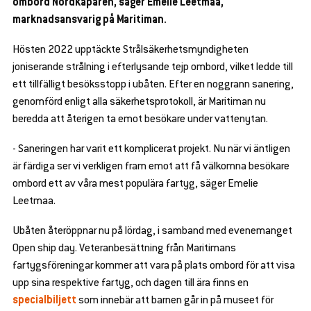
ombord Nordkaparen, säger Emelie Leetmaa,
se
en
marknadsansvarig på Maritiman.
bmenu
d
se
en
Hösten 2022 upptäckte Strålsäkerhetsmyndigheten
bmenu
d
joniserande strålning i efterlysande tejp ombord, vilket ledde till
se
en
ett tillfälligt besöksstopp i ubåten. Efter en noggrann sanering,
bmenu
d
genomförd enligt alla säkerhetsprotokoll, är Maritiman nu
se
en
bmenu
beredda att återigen ta emot besökare under vattenytan.
d
se
en
bmenu
- Saneringen har varit ett komplicerat projekt. Nu när vi äntligen
d
se
är färdiga ser vi verkligen fram emot att få välkomna besökare
en
bmenu
d
ombord ett av våra mest populära fartyg, säger Emelie
se
Leetmaa.
bmenu
Ubåten återöppnar nu på lördag, i samband med evenemanget
Open ship day. Veteranbesättning från Maritimans
fartygsföreningar kommer att vara på plats ombord för att visa
upp sina respektive fartyg, och dagen till ära finns en
specialbiljett
som innebär att barnen går in på museet för