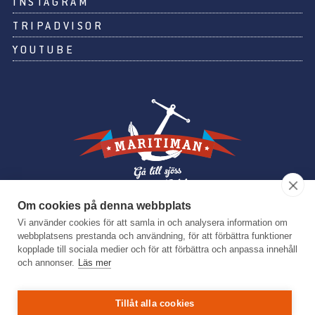
INSTAGRAM
TRIPADVISOR
YOUTUBE
Om cookies på denna webbplats
Vi använder cookies för att samla in och analysera information om
Maritiman består av en unik samling av fartyg, båtar och pråmar
webbplatsens prestanda och användning, för att förbättra funktioner
med både militära och civila anknytningar. Förutom de vanliga
kopplade till sociala medier och för att förbättra och anpassa innehåll
museiaktiviteterna finns även konferenser och fester.
och annonser.
Läs mer
Ambitionen är att skapa ett attraktivt upplevelsecenter och
bidra till att utveckla Göteborg som turiststad.
Tillåt alla cookies