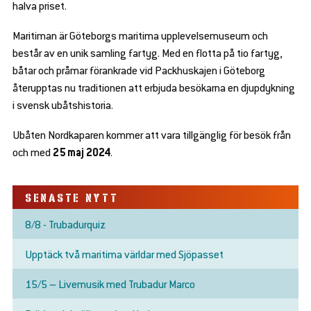
halva priset.
Maritiman är Göteborgs maritima upplevelsemuseum och
består av en unik samling fartyg. Med en flotta på tio fartyg,
båtar och pråmar förankrade vid Packhuskajen i Göteborg
återupptas nu traditionen att erbjuda besökarna en djupdykning
i svensk ubåtshistoria.
Ubåten Nordkaparen kommer att vara tillgänglig för besök från
och med
25 maj 2024
.
SENASTE NYTT
8/8 - Trubadurquiz
Upptäck två maritima världar med Sjöpasset
15/5 – Livemusik med Trubadur Marco