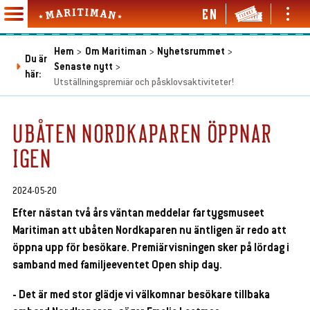
Hoppa
EN
Ope
Open
till
Maritiman
and
and
Main
huvudinnehåll
clos
close
Hem
Om Maritiman
Nyhetsrummet
navigation
Du är
men
menu
Senaste nytt
Länkstig
här:
en
Utställningspremiär och påsklovsaktiviteter!
d
se
en
bmenu
d
UBÅTEN NORDKAPAREN ÖPPNAR
se
en
IGEN
bmenu
d
se
en
en
bmenu
d
d
2024-05-20
se
se
en
en
Efter nästan två års väntan meddelar fartygsmuseet
bmenu
bmenu
d
d
se
se
Maritiman att ubåten Nordkaparen nu äntligen är redo att
bmenu
bmenu
öppna upp för besökare. Premiärvisningen sker på lördag i
samband med familjeeventet Open ship day.
en
- Det är med stor glädje vi välkomnar besökare tillbaka
d