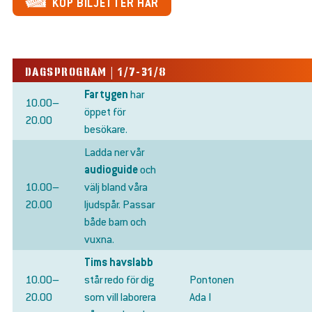
KÖP BILJETTER HÄR
DAGSPROGRAM | 1/7-31/8
Fartygen
har
10.00–
öppet för
20.00
besökare.
Ladda ner vår
audioguide
och
10.00–
välj bland våra
20.00
ljudspår. Passar
både barn och
vuxna.
Tims havslabb
10.00–
står redo för dig
Pontonen
20.00
som vill laborera
Ada I