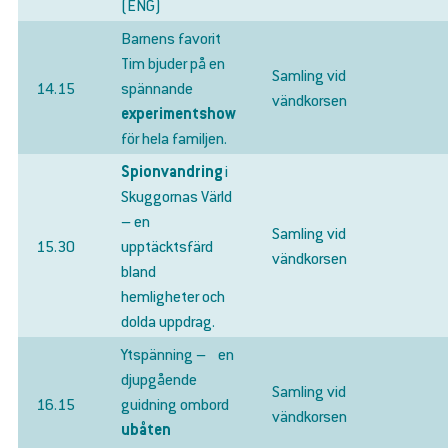
(ENG)
Barnens favorit
Tim bjuder på en
Samling vid
14.15
spännande
vändkorsen
experimentshow
för hela familjen.
Spionvandring
i
Skuggornas Värld
– en
Samling vid
15.30
upptäcktsfärd
vändkorsen
bland
hemligheter och
dolda uppdrag.
Ytspänning – en
djupgående
Samling vid
16.15
guidning ombord
vändkorsen
ubåten