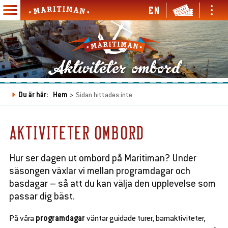
Hoppa
EN
Ope
Open
till
Maritiman
and
and
Main
huvudinnehåll
clos
close
navigation
men
menu
en
Aktiviteter ombord
d
se
en
bmenu
d
Du är här:
Hem
Sidan hittades inte
Länkstig
se
bmenu
AKTIVITETER OMBORD
en
Hur ser dagen ut ombord på Maritiman? Under
d
se
säsongen växlar vi mellan programdagar och
en
en
bmenu
d
d
basdagar – så att du kan välja den upplevelse som
se
se
en
en
passar dig bäst.
bmenu
bmenu
d
d
se
se
På våra
programdagar
väntar guidade turer, barnaktiviteter,
bmenu
bmenu