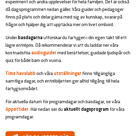
experiment och andra upplevelser för hela familjen. Det är också
då dagsprogrammet nedan gäller. Våra guider och pedagoger
finns på plats och delar gärna med sig av kunskap, svarar på
en
frågor och hjälper dig att upptäcka mer om livet ombord.
d
se
en
Under
basdagarna
utforskar du fartygen i din egen takt till ett
bmenu
d
se
lägre entrépris. Då rekommenderar vi att du laddar ner våra
en
bmenu
d
kostnadsfria
audioguider
med berättelser, guidade ljudspår och
se
en
quiz för både barn och vuxna.
bmenu
d
se
en
Tims havslabb
och våra
utställningar
finns tillgängliga
bmenu
d
samtliga dagar, och entrébiljetten ger alltid tillgång till hela
se
en
fartygsområdet.
bmenu
d
se
en
För aktuella datum för programdagar och basdagar, se våra
bmenu
d
öppettider
. Här nedan ser du
aktuellt dagsprogram
för våra
se
programdagar.
bmenu