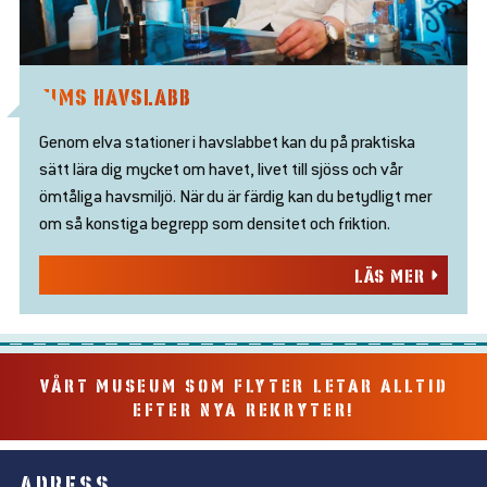
TIMS HAVSLABB
Genom elva stationer i havslabbet kan du på praktiska
sätt lära dig mycket om havet, livet till sjöss och vår
ömtåliga havsmiljö. När du är färdig kan du betydligt mer
om så konstiga begrepp som densitet och friktion.
LÄS MER
VÅRT MUSEUM SOM FLYTER LETAR ALLTID
EFTER NYA REKRYTER!
ADRESS