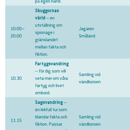
på egen hand.
Skuggornas
värld
– en
utställning om
10.00–
Jagaren
spionage i
20.00
Småland
gränslandet
mellan fakta och
fiktion.
Fartygsvandring
– för dig som vill
Samling vid
10.30
veta mer om våra
vändkorsen
fartyg och livet
ombord.
Sagovandring
–
en lekfull tur som
blandar fakta och
Samling vid
11.15
fiktion. Passar
vändkorsen