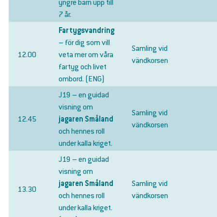
yngre barn upp till
7 år.
Fartygsvandring
– för dig som vill
Samling vid
12.00
veta mer om våra
vändkorsen
fartyg och livet
ombord. (ENG)
J19 – en guidad
visning om
Samling vid
12.45
jagaren Småland
vändkorsen
och hennes roll
under kalla kriget.
J19 – en guidad
visning om
jagaren Småland
Samling vid
13.30
och hennes roll
vändkorsen
under kalla kriget.