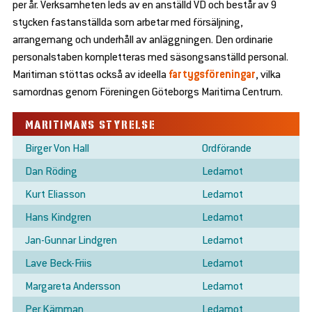
per år. Verksamheten leds av en anställd VD och består av 9
stycken fastanställda som arbetar med försäljning,
arrangemang och underhåll av anläggningen. Den ordinarie
personalstaben kompletteras med säsongsanställd personal.
Maritiman stöttas också av ideella
fartygsföreningar
, vilka
samordnas genom Föreningen Göteborgs Maritima Centrum.
MARITIMANS STYRELSE
Birger Von Hall
Ordförande
Dan Röding
Ledamot
Kurt Eliasson
Ledamot
Hans Kindgren
Ledamot
Jan-Gunnar Lindgren
Ledamot
Lave Beck-Friis
Ledamot
Margareta Andersson
Ledamot
Per Kärnman
Ledamot