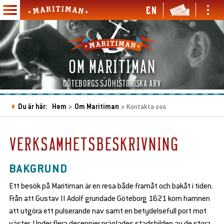
Hoppa
EN
Ope
Open
till
Maritiman
and
and
Main
huvudinnehåll
clos
close
navigation
men
menu
en
OM MARITIMAN
d
se
en
GÖTEBORGS SJÖHISTORISKA ARV
bmenu
d
se
en
Du är här:
Hem
Om Maritiman
Kontakta oss
bmenu
d
Länkstig
se
en
en
bmenu
d
d
VERKSAMHETSBESKRIVNING
se
se
en
en
bmenu
bmenu
d
d
se
se
BAKGRUND
bmenu
bmenu
Ett besök på Maritiman är en resa både framåt och bakåt i tiden.
Från att Gustav II Adolf grundade Göteborg 1621 kom hamnen
att utgöra ett pulserande nav samt en betydelsefull port mot
en
d
väster. Under flera decennier präglades stadsbilden av de stora