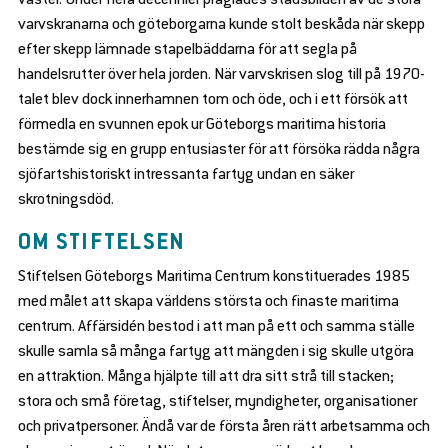
se
en
varvskranarna och göteborgarna kunde stolt beskåda när skepp
bmenu
d
efter skepp lämnade stapelbäddarna för att segla på
se
en
handelsrutter över hela jorden. När varvskrisen slog till på 1970-
bmenu
d
talet blev dock innerhamnen tom och öde, och i ett försök att
se
en
förmedla en svunnen epok ur Göteborgs maritima historia
bmenu
d
se
bestämde sig en grupp entusiaster för att försöka rädda några
en
bmenu
d
sjöfartshistoriskt intressanta fartyg undan en säker
se
en
skrotningsdöd.
bmenu
d
se
OM STIFTELSEN
en
bmenu
d
Stiftelsen Göteborgs Maritima Centrum konstituerades 1985
se
bmenu
med målet att skapa världens största och finaste maritima
centrum. Affärsidén bestod i att man på ett och samma ställe
skulle samla så många fartyg att mängden i sig skulle utgöra
en attraktion. Många hjälpte till att dra sitt strå till stacken;
stora och små företag, stiftelser, myndigheter, organisationer
och privatpersoner. Ändå var de första åren rätt arbetsamma och