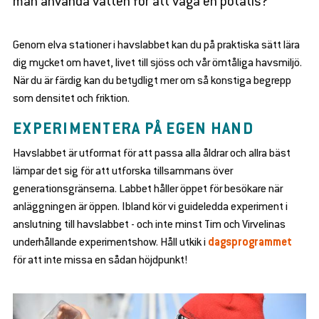
man använda vatten för att väga en potatis?
Genom elva stationer i havslabbet kan du på praktiska sätt lära
en
d
dig mycket om havet, livet till sjöss och vår ömtåliga havsmiljö.
se
en
När du är färdig kan du betydligt mer om så konstiga begrepp
bmenu
d
som densitet och friktion.
se
en
bmenu
d
EXPERIMENTERA PÅ EGEN HAND
se
en
bmenu
Havslabbet är utformat för att passa alla åldrar och allra bäst
d
se
lämpar det sig för att utforska tillsammans över
en
bmenu
d
generationsgränserna. Labbet håller öppet för besökare när
se
en
anläggningen är öppen. Ibland kör vi guideledda experiment i
bmenu
d
anslutning till havslabbet - och inte minst Tim och Virvelinas
se
en
underhållande experimentshow. Håll utkik i
dagsprogrammet
bmenu
d
för att inte missa en sådan höjdpunkt!
se
bmenu