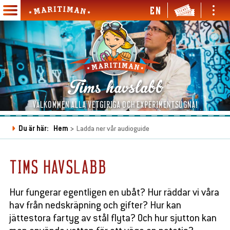
Hoppa
EN
Ope
Open
till
Maritiman
and
and
Main
huvudinnehåll
clos
close
navigation
men
menu
en
d
se
Tims havslabb
en
bmenu
d
se
en
VÄLKOMMEN ALLA VETGIRIGA OCH EXPERIMENTSUGNA!
bmenu
d
se
en
en
Du är här:
Hem
Ladda ner vår audioguide
Länkstig
bmenu
d
d
se
se
en
bmenu
bmenu
d
TIMS HAVSLABB
se
bmenu
Hur fungerar egentligen en ubåt? Hur räddar vi våra
en
hav från nedskräpning och gifter? Hur kan
d
se
jättestora fartyg av stål flyta? Och hur sjutton kan
bmenu