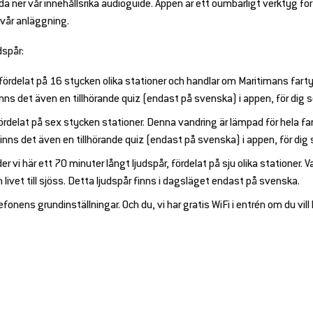
da ner vår innehållsrika audioguide. Appen är ett oumbärligt verktyg fö
 vår anläggning.
dspår:
, fördelat på 16 stycken olika stationer och handlar om Maritimans fart
finns det även en tillhörande quiz (endast på svenska) i appen, för dig 
fördelat på sex stycken stationer. Denna vandring är lämpad för hela fam
finns det även en tillhörande quiz (endast på svenska) i appen, för dig 
er vi här ett 70 minuter långt ljudspår, fördelat på sju olika stationer.
ivet till sjöss. Detta ljudspår finns i dagsläget endast på svenska.
fonens grundinställningar. Och du, vi har gratis WiFi i entrén om du vil