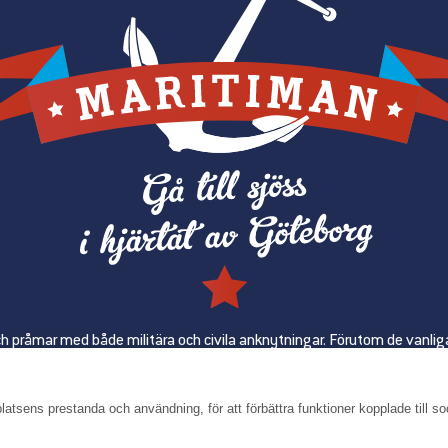
ch pråmar med både militära och civila anknytningar. Förutom de vanlig
skapa ett attraktivt upplevelsecenter och bidra till att utveckla Göteb
atsens prestanda och användning, för att förbättra funktioner kopplade till so
SER
DAGSPROGRAM