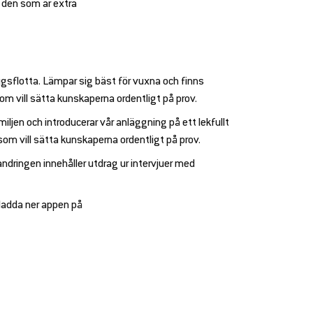
r den som är extra
ygsflotta. Lämpar sig bäst för vuxna och finns
som vill sätta kunskaperna ordentligt på prov.
iljen och introducerar vår anläggning på ett lekfullt
som vill sätta kunskaperna ordentligt på prov.
 Vandringen innehåller utdrag ur intervjuer med
l ladda ner appen på