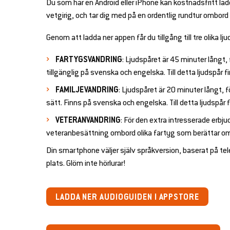
Du som har en Android eller iPhone kan kostnadsfritt lad
se
se
vetgirig, och tar dig med på en ordentlig rundtur ombord
bmenu
bmenu
Genom att ladda ner appen får du tillgång till tre olika lju
FARTYGSVANDRING
: Ljudspåret är 45 minuter långt
en
tillgänglig på svenska och engelska. Till detta ljudspår 
se
en
FAMILJEVANDRING
: Ljudspåret är 20 minuter långt, 
bmenu
sätt. Finns på svenska och engelska. Till detta ljudspår 
se
en
VETERANVANDRING
: För den extra intresserade erbjud
bmenu
veteranbesättning ombord olika fartyg som berättar om l
se
en
bmenu
Din smartphone väljer själv språkversion, baserat på tele
se
plats. Glöm inte hörlurar!
en
bmenu
se
en
bmenu
LADDA NER AUDIOGUIDEN I APPSTORE
se
en
bmenu