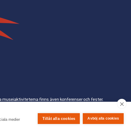
a museiaktiviteterna finns även konferenser och fester.
org som turiststad.
Tillåt alla cookies
Avböj alla cookies
ciala medier
MAT OMBORD
KONTAKTA OSS