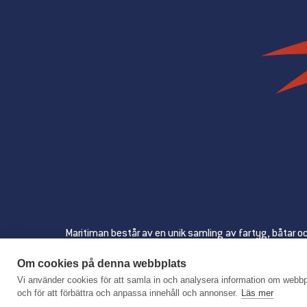
Maritiman består av en unik samling av fartyg, båtar o
Ambitionen är att 
Om cookies på denna webbplats
Vi använder cookies för att samla in och analysera information om webbpl
och för att förbättra och anpassa innehåll och annonser.
Läs mer
BILJETTER & PRI
PLANERA DITT BESÖK!