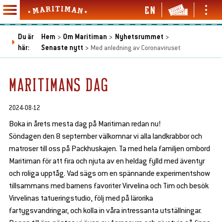
Hoppa
EN
Ope
Open
till
Maritiman
and
and
Main
huvudinnehåll
clos
close
Du är
Hem
Om Maritiman
Nyhetsrummet
navigation
men
menu
Länkstig
här:
Senaste nytt
Med anledning av Coronaviruset
en
d
se
en
MARITIMANS DAG
bmenu
d
se
en
bmenu
2024-08-12
d
se
en
en
Boka in årets mesta dag på Maritiman redan nu!
bmenu
d
d
Söndagen den 8 september välkomnar vi alla landkrabbor och
se
se
en
en
matroser till oss på Packhuskajen. Ta med hela familjen ombord
bmenu
bmenu
d
d
Maritiman för att fira och njuta av en heldag fylld med äventyr
se
se
och roliga upptåg. Vad sägs om en spännande experimentshow
bmenu
bmenu
tillsammans med barnens favoriter Virvelina och Tim och besök
Virvelinas tatueringstudio, följ med på lärorika
en
fartygsvandringar, och kolla in våra intressanta utställningar.
d