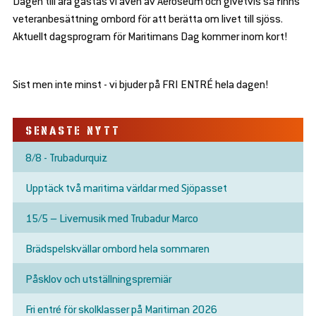
Dagen till ära gästas vi även av Aeroseum och givetvis så finns
se
en
veteranbesättning ombord för att berätta om livet till sjöss.
bmenu
d
Aktuellt dagsprogram för Maritimans Dag kommer inom kort!
se
en
bmenu
d
se
en
Sist men inte minst - vi bjuder på FRI ENTRÉ hela dagen!
bmenu
d
se
en
bmenu
d
SENASTE NYTT
se
en
bmenu
d
8/8 - Trubadurquiz
se
en
bmenu
d
Upptäck två maritima världar med Sjöpasset
se
bmenu
15/5 – Livemusik med Trubadur Marco
Brädspelskvällar ombord hela sommaren
Påsklov och utställningspremiär
Fri entré för skolklasser på Maritiman 2026